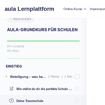
aula Lernplattform
Online-Kurse
Impressu
Back to Kurs
AULA-GRUNDKURS FÜR SCHULEN
0% Complete
0/0 Steps
EINSTIEG
Beteiligung – was hat das mit mir zu tun?
1 Thema
|
1 Test
Wie stellst du dir die perfekte Schule vor?
Deine Traumschule