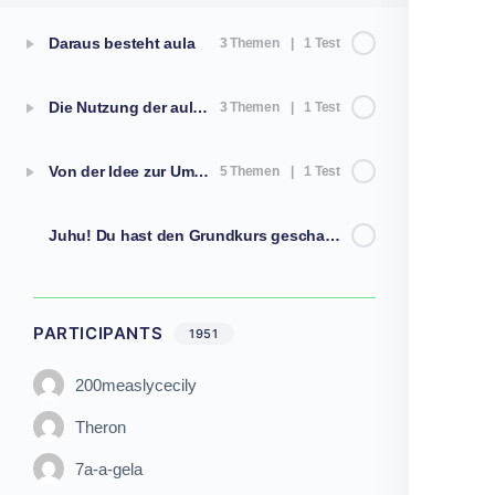
Daraus besteht aula
3 Themen
|
1 Test
Die Nutzung der aula-Plattform
3 Themen
|
1 Test
Von der Idee zur Umsetzung
5 Themen
|
1 Test
Juhu! Du hast den Grundkurs geschafft!
PARTICIPANTS
1951
200measlycecily
Theron
7a-a-gela