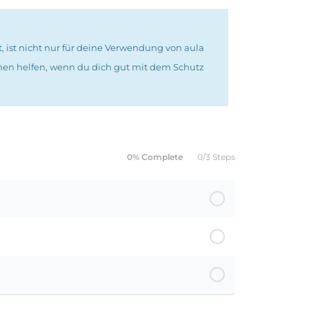
, ist nicht nur für deine Verwendung von aula
ormen helfen, wenn du dich gut mit dem Schutz
0% Complete
0/3 Steps