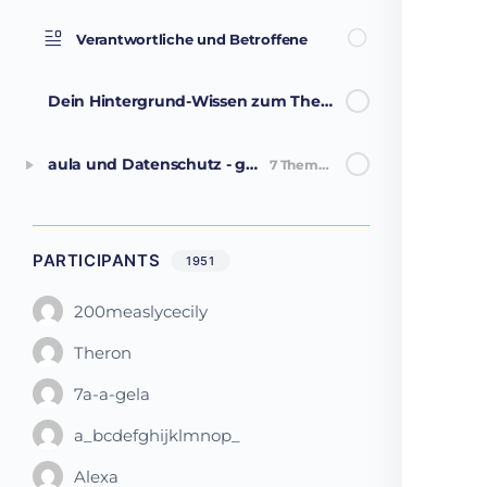
Verantwortliche und Betroffene
Dein Hintergrund-Wissen zum Thema Datenschutz
aula und Datenschutz - gut zu wissen!
7 Themen
PARTICIPANTS
1951
200measlycecily
Theron
7a-a-gela
a_bcdefghijklmnop_
Alexa