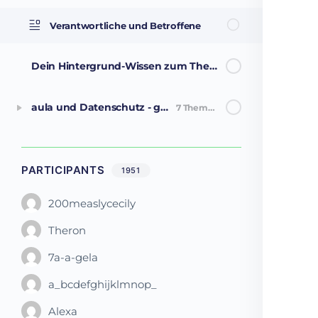
Verantwortliche und Betroffene
Dein Hintergrund-Wissen zum Thema Datenschutz
aula und Datenschutz - gut zu wissen!
7 Themen
PARTICIPANTS
1951
200measlycecily
Theron
7a-a-gela
a_bcdefghijklmnop_
Alexa