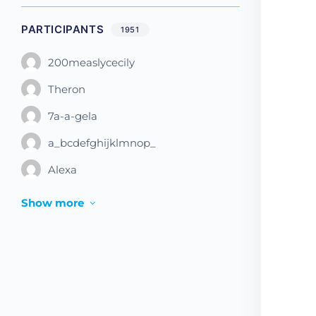
PARTICIPANTS
1951
200measlycecily
Theron
7a-a-gela
a_bcdefghijklmnop_
Alexa
Show more