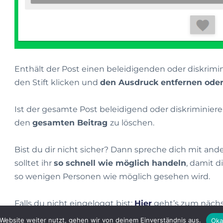
Enthält der Post einen beleidigenden oder diskrim
den Stift klicken und
den Ausdruck entfernen oder
Ist der gesamte Post beleidigend oder diskriminier
den
gesamten Beitrag
zu löschen.
Bist du dir nicht sicher? Dann spreche dich mit and
solltet ihr
so schnell wie möglich handeln
, damit 
so wenigen Personen wie möglich gesehen wird.
Falls du nicht eingeloggt bist:
Hier
geht’s zum nächst
Website weiter nutzt, gehen wir von deinem Einverständnis aus.
Oka