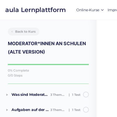
aula Lernplattform
Online-Kurse
Impr
Back to Kurs
MODERATOR*INNEN AN SCHULEN
(ALTE VERSION)
0% Complete
0/0 Steps
Was sind Moderator*innen?
3 Themen
|
1 Test
Aufgaben auf der Plattform
3 Themen
|
1 Test