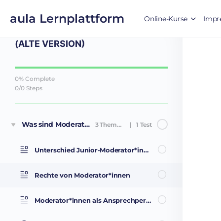
Back to Kurs
aula Lernplattform
Online-Kurse
Impr
MODERATOR*INNEN AN SCHULEN
(ALTE VERSION)
0% Complete
0/0 Steps
Was sind Moderator*innen?
3 Themen
|
1 Test
Unterschied Junior-Moderator*innen und Moderator*innen
Rechte von Moderator*innen
Moderator*innen als Ansprechpersonen für andere User