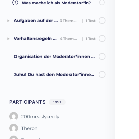
Was mache ich als Moderator*in?
Aufgaben auf der Plattform
3 Themen
|
1 Test
Verhaltensregeln auf der Plattform
4 Themen
|
1 Test
Organisation der Moderator*innen offline
Juhu! Du hast den Moderator*innen-Kurs geschafft!
PARTICIPANTS
1951
200measlycecily
Theron